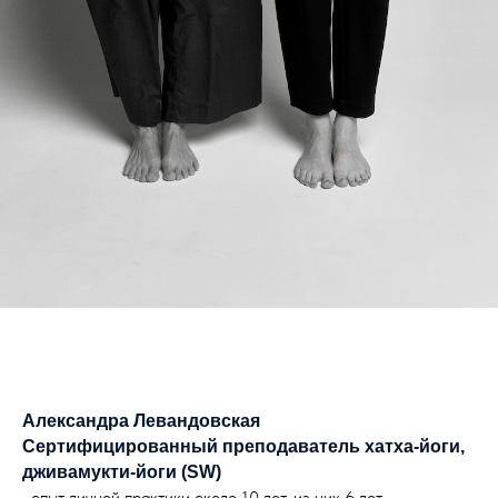
Александра Левандовская
Cертифицированный преподаватель хатха-йоги,
дживамукти-йоги (SW)
‌‌• опыт личной практики около 10 лет, из них 6 лет