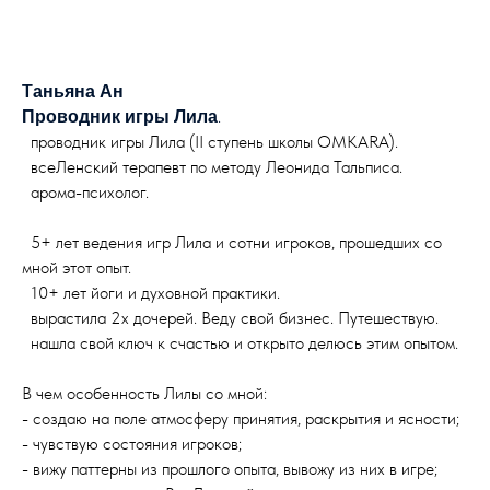
Таньяна Ан
.
Проводник игры Лила
проводник игры Лила (II ступень школы OMKARA).
всеЛенский терапевт по методу Леонида Тальписа.
арома-психолог.
5+ лет ведения игр Лила и сотни игроков, прошедших со
мной этот опыт.
10+ лет йоги и духовной практики.
вырастила 2x дочерей. Веду свой бизнес. Путешествую.
нашла свой ключ к счастью и открыто делюсь этим опытом.
В чем особенность Лилы со мной:
- создаю на поле атмосферу принятия, раскрытия и ясности;
- чувствую состояния игроков;
- вижу паттерны из прошлого опыта, вывожу из них в игре;